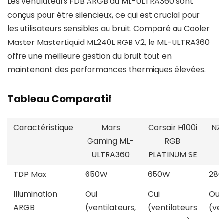
Les ventilateurs FDB ARGB du ML-ULTRA360 sont
conçus pour être silencieux, ce qui est crucial pour
les utilisateurs sensibles au bruit. Comparé au Cooler
Master MasterLiquid ML240L RGB V2, le ML-ULTRA360
offre une meilleure gestion du bruit tout en
maintenant des performances thermiques élevées.
Tableau Comparatif
Caractéristique
Mars
Corsair H100i
N
Gaming ML-
RGB
ULTRA360
PLATINUM SE
TDP Max
650W
650W
2
Illumination
Oui
Oui
Ou
ARGB
(ventilateurs,
(ventilateurs
(v