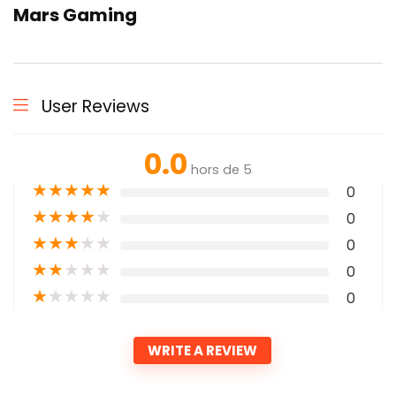
Mars Gaming
User Reviews
0.0
hors de 5
★
★
★
★
★
0
★
★
★
★
★
0
★
★
★
★
★
0
★
★
★
★
★
0
★
★
★
★
★
0
WRITE A REVIEW