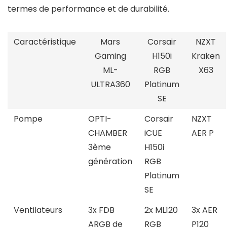
termes de performance et de durabilité.
Caractéristique
Mars
Corsair
NZXT
Gaming
H150i
Kraken
ML-
RGB
X63
ULTRA360
Platinum
SE
Pompe
OPTI-
Corsair
NZXT
CHAMBER
iCUE
AER P
3ème
H150i
génération
RGB
Platinum
SE
Ventilateurs
3x FDB
2x ML120
3x AER
ARGB de
RGB
P120