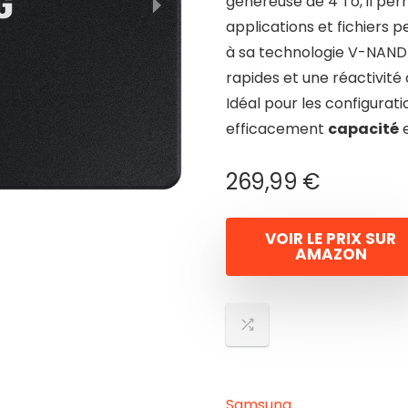
généreuse de 4 To, il pe
applications et fichiers 
à sa technologie V-NAND 
rapides et une réactivité 
Idéal pour les configura
efficacement
capacité
269,99
€
VOIR LE PRIX SUR
AMAZON
Samsung