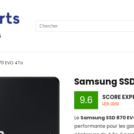
Search
for:
70 EVO 4To
Samsung SSD
SCORE EXP
9.6
Lire avis
Le
Samsung SSD 870 EV
performante pour les gam