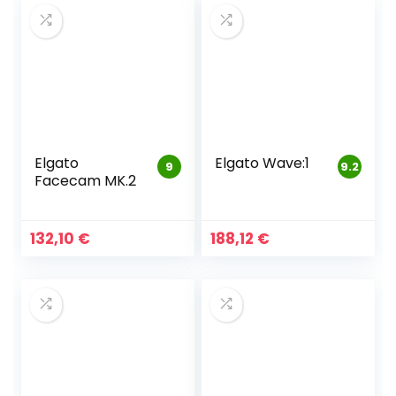
Elgato
Elgato Wave:1
9
9.2
Facecam MK.2
132,10
€
188,12
€