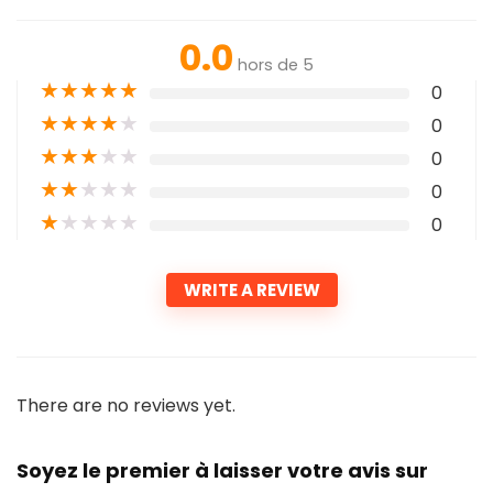
0.0
hors de 5
★
★
★
★
★
0
★
★
★
★
★
0
★
★
★
★
★
0
★
★
★
★
★
0
★
★
★
★
★
0
WRITE A REVIEW
There are no reviews yet.
Soyez le premier à laisser votre avis sur