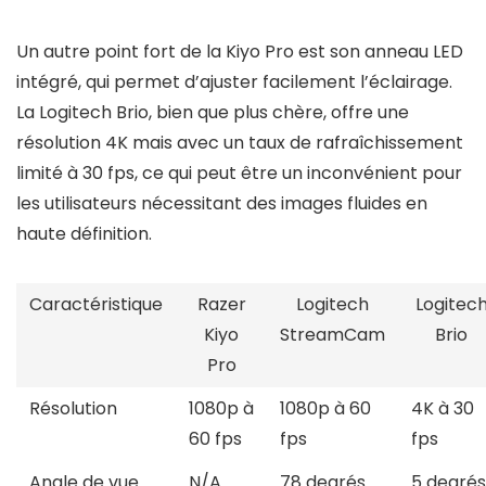
Un autre point fort de la Kiyo Pro est son anneau LED
intégré, qui permet d’ajuster facilement l’éclairage.
La Logitech Brio, bien que plus chère, offre une
résolution 4K mais avec un taux de rafraîchissement
limité à 30 fps, ce qui peut être un inconvénient pour
les utilisateurs nécessitant des images fluides en
haute définition.
Caractéristique
Razer
Logitech
Logitec
Kiyo
StreamCam
Brio
Pro
Résolution
1080p à
1080p à 60
4K à 30
60 fps
fps
fps
Angle de vue
N/A
78 degrés
5 degrés