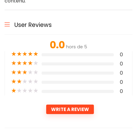
contenu.
User Reviews
0.0
hors de 5
★
★
★
★
★
0
★
★
★
★
★
0
★
★
★
★
★
0
★
★
★
★
★
0
★
★
★
★
★
0
WRITE A REVIEW