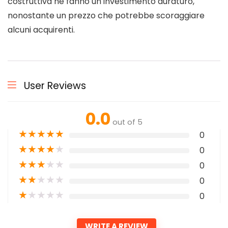
costruttiva ne fanno un investimento duraturo,
nonostante un prezzo che potrebbe scoraggiare
alcuni acquirenti.
User Reviews
0.0
out of 5
★
★
★
★
★
0
★
★
★
★
★
0
★
★
★
★
★
0
★
★
★
★
★
0
★
★
★
★
★
0
WRITE A REVIEW