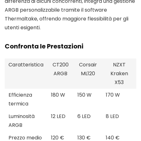
differenza di alcuni concorrenti, integra una gestione
ARGB personalizzabile tramite il software
Thermaltake, offrendo maggiore flessibilità per gli
utenti esigenti.
Confronta le Prestazioni
Caratteristica
CT200
Corsair
NZXT
ARGB
ML120
Kraken
X53
Efficienza
180 W
150 W
170 W
termica
Luminosità
12 LED
6 LED
8 LED
ARGB
Prezzo medio
120 €
130 €
140 €