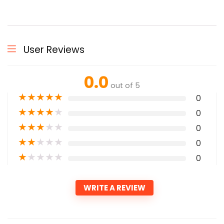
User Reviews
0.0
out of 5
★
★
★
★
★
0
★
★
★
★
★
0
★
★
★
★
★
0
★
★
★
★
★
0
★
★
★
★
★
0
WRITE A REVIEW