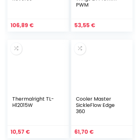
PWM
106,89
€
53,55
€
Thermalright TL-
Cooler Master
H12015W
SickleFlow Edge
360
10,57
€
61,70
€