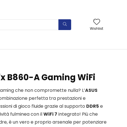
Wishlist
ix B860-A Gaming WiFi
gaming che non compromette nulla? L’
ASUS
 combinazione perfetta tra prestazioni e
essioni di gioco fluide grazie al supporto
DDR5
e
vità fulminea con il
WiFi 7
integrato! Più che
e, è un vero e proprio arsenale per potenziare