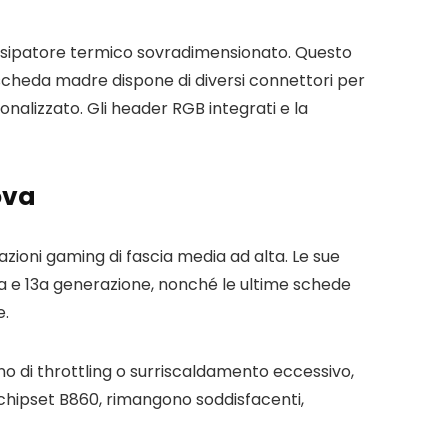
issipatore termico sovradimensionato. Questo
a scheda madre dispone di diversi connettori per
alizzato. Gli header RGB integrati e la
ova
ioni gaming di fascia media ad alta. Le sue
 12a e 13a generazione, nonché le ultime schede
e.
no di throttling o surriscaldamento eccessivo,
 chipset B860, rimangono soddisfacenti,