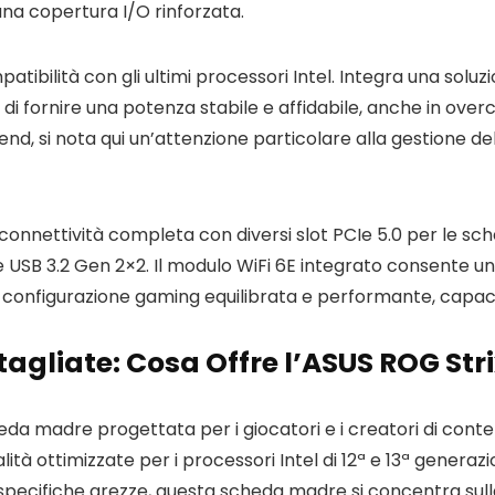
una copertura I/O rinforzata.
atibilità con gli ultimi processori Intel. Integra una sol
 di fornire una potenza stabile e affidabile, anche in ov
, si nota qui un’attenzione particolare alla gestione del
onnettività completa con diversi slot PCIe 5.0 per le sch
USB 3.2 Gen 2×2. Il modulo WiFi 6E integrato consente una
onfigurazione gaming equilibrata e performante, capace
tagliate: Cosa Offre l’ASUS ROG St
 madre progettata per i giocatori e i creatori di contenu
ità ottimizzate per i processori Intel di 12ª e 13ª genera
specifiche grezze, questa scheda madre si concentra sulla 