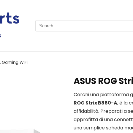
Search
for:
A Gaming WiFi
ASUS ROG Str
Cerchi una piattaforma 
ROG Strix B860-A
, è la
affidabilità. Preparati a s
approfitta di una connetti
una semplice scheda madr