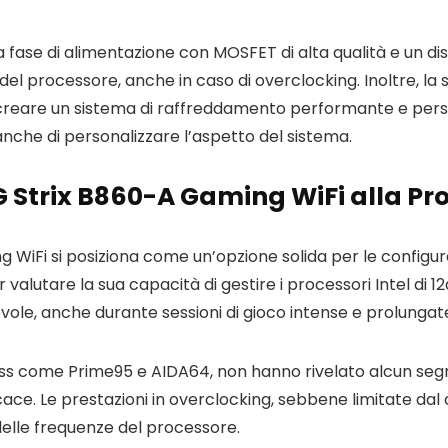
 fase di alimentazione con MOSFET di alta qualità e un d
 del processore, anche in caso di overclocking. Inoltre, l
reare un sistema di raffreddamento performante e person
che di personalizzare l’aspetto del sistema.
OG Strix B860-A Gaming WiFi alla Pr
Fi si posiziona come un’opzione solida per le configuraz
r valutare la sua capacità di gestire i processori Intel di
tevole, anche durante sessioni di gioco intense e prolungat
 stress come Prime95 e AIDA64, non hanno rivelato alcun seg
ace. Le prestazioni in overclocking, sebbene limitate dal
lle frequenze del processore.