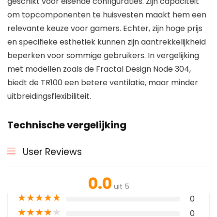
geschikt voor eisende configuraties. Zijn capaciteit
om topcomponenten te huisvesten maakt hem een
relevante keuze voor gamers. Echter, zijn hoge prijs
en specifieke esthetiek kunnen zijn aantrekkelijkheid
beperken voor sommige gebruikers. In vergelijking
met modellen zoals de Fractal Design Node 304,
biedt de TR100 een betere ventilatie, maar minder
uitbreidingsflexibiliteit.
Technische vergelijking
User Reviews
0.0
uit 5
★
★
★
★
★
0
★
★
★
★
★
0