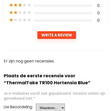
★
★
★
★
★
0
★
★
★
★
★
0
★
★
★
★
★
0
WRITE A REVIEW
Er zijn nog geen recensies.
Plaats de eerste recensie voor
“ThermalTake TR100 Hortensia Blue”
Je e-mailadres wordt niet gepubliceerd.
Vereiste velden zijn
gemarkeerd met
*
Uw Beoordeling