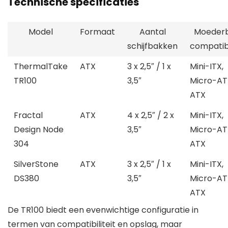
Technische specificaties
Model
Formaat
Aantal
Moeder
schijfbakken
compatibi
ThermalTake
ATX
3 x 2,5″ / 1 x
Mini-ITX,
TR100
3,5″
Micro-AT
ATX
Fractal
ATX
4 x 2,5″ / 2 x
Mini-ITX,
Design Node
3,5″
Micro-AT
304
ATX
SilverStone
ATX
3 x 2,5″ / 1 x
Mini-ITX,
DS380
3,5″
Micro-AT
ATX
De TR100 biedt een evenwichtige configuratie in
termen van compatibiliteit en opslag, maar