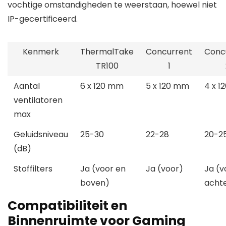
vochtige omstandigheden te weerstaan, hoewel niet
IP-gecertificeerd.
Kenmerk
ThermalTake
Concurrent
Conc
TR100
1
Aantal
6 x 120 mm
5 x 120 mm
4 x 
ventilatoren
max
Geluidsniveau
25-30
22-28
20-2
(dB)
Stoffilters
Ja (voor en
Ja (voor)
Ja (v
boven)
acht
Compatibiliteit en
Binnenruimte voor Gaming