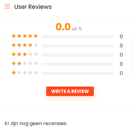
User Reviews
0.0
uit 5
★
★
★
★
★
0
★
★
★
★
★
0
★
★
★
★
★
0
★
★
★
★
★
0
★
★
★
★
★
0
WRITE A REVIEW
Er zijn nog geen recensies.