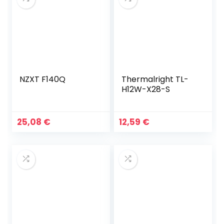
NZXT F140Q
Thermalright TL-
H12W-X28-S
25,08
€
12,59
€