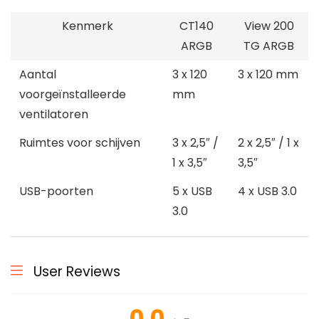
Kenmerk
CT140
View 200
ARGB
TG ARGB
Aantal
3 x 120
3 x 120 mm
voorgeïnstalleerde
mm
ventilatoren
Ruimtes voor schijven
3 x 2,5″ /
2 x 2,5″ / 1 x
1 x 3,5″
3,5″
USB-poorten
5 x USB
4 x USB 3.0
3.0
User Reviews
0.0