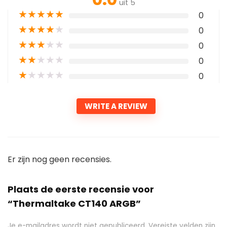
uit 5
★
★
★
★
★
0
★
★
★
★
★
0
★
★
★
★
★
0
★
★
★
★
★
0
★
★
★
★
★
0
WRITE A REVIEW
Er zijn nog geen recensies.
Plaats de eerste recensie voor
“Thermaltake CT140 ARGB”
Je e-mailadres wordt niet gepubliceerd.
Vereiste velden zijn