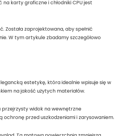
 karty graficzne i chłodniki CPU jest
ć. Została zaprojektowana, aby spełnić
anie. W tym artykule zbadamy szczegółowo
egancką estetykę, która idealnie wpisuje się w
skiem na jakość użytych materiałów.
a przejrzysty widok na wewnętrzne
ą ochronę przed uszkodzeniami i zarysowaniem.
wygląd. Ta matowa powierzchnia zmniejsza