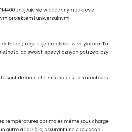
 PM400 znajduje się w podobnym zakresie
ym projektem i uniwersalnymi
 dokładną regulację prędkości wentylatora. Ta
ależności od swoich specyficznych potrzeb, czy
aisant de lui un choix solide pour les amateurs
r des températures optimales même sous charge
un autre à l’arrière, assurant une circulation