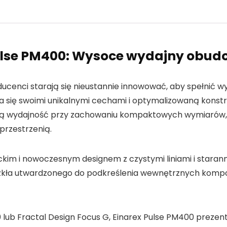
ulse PM400: Wysoce wydajny obud
oducenci starają się nieustannie innowować, aby spełni
a się swoimi unikalnymi cechami i optymalizowaną konstr
wą wydajność przy zachowaniu kompaktowych wymiarów, c
przestrzenią.
ckim i nowoczesnym designem z czystymi liniami i stara
 szkła utwardzonego do podkreślenia wewnętrznych kom
lub Fractal Design Focus G, Einarex Pulse PM400 prezentu