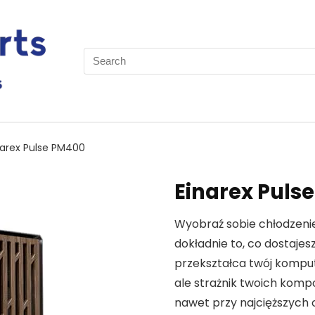
Search
for:
narex Pulse PM400
Einarex Puls
Wyobraź sobie chłodzenie 
dokładnie to, co dostajes
przekształca twój komput
ale strażnik twoich kom
nawet przy najcięższych 