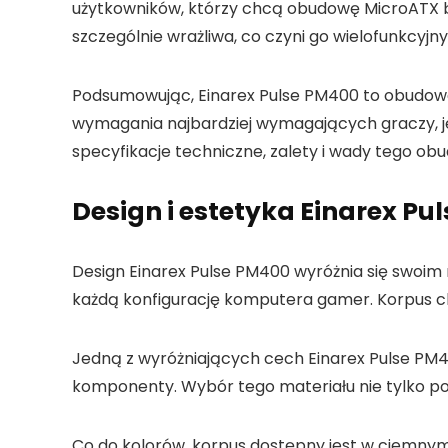
użytkowników, którzy chcą obudowę MicroATX be
szczególnie wrażliwa, co czyni go wielofunkcyjny
Podsumowując, Einarex Pulse PM400 to obudowa 
wymagania najbardziej wymagających graczy, j
specyfikacje techniczne, zalety i wady tego ob
Design i estetyka Einarex Pu
Design Einarex Pulse PM400 wyróżnia się swoim 
każdą konfigurację komputera gamer. Korpus char
Jedną z wyróżniających cech Einarex Pulse PM4
komponenty. Wybór tego materiału nie tylko p
Co do kolorów, korpus dostępny jest w ciemny