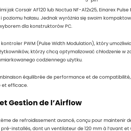
i jak Corsair AF120 lub Noctua NF-A12x25, Einarex Pulse
i poziomu hałasu. Jednak wyróżnia się swoim kompaktow
wyborem dla konstruktorów PC.
kontroler PWM (Pulse Width Modulation), który umożliwia
użytkowników, którzy chcą optymalizować chłodzenie w z
j umiarkowanego codziennego użytku.
binaison équilibrée de performance et de compatibilité, f
 et efficace.
t Gestion de l’Airflow
ystème de refroidissement avancé, conçu pour mainteni
 pré-installés, dont un ventilateur de 120 mm à l’avant et 