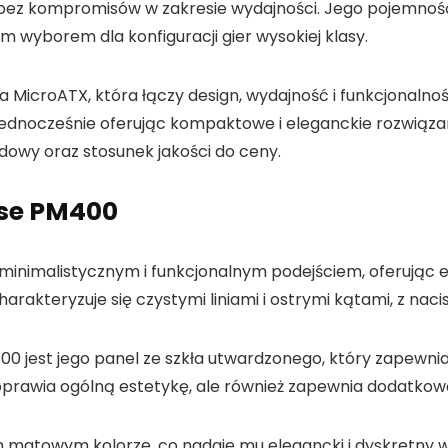
z kompromisów w zakresie wydajności. Jego pojemność na
m wyborem dla konfiguracji gier wysokiej klasy.
MicroATX, która łączy design, wydajność i funkcjonalnoś
ednocześnie oferując kompaktowe i eleganckie rozwiąz
udowy oraz stosunek jakości do ceny.
lse PM400
minimalistycznym i funkcjonalnym podejściem, oferując el
akteryzuje się czystymi liniami i ostrymi kątami, z naci
00 jest jego panel ze szkła utwardzonego, który zapewni
oprawia ogólną estetykę, ale również zapewnia dodatkow
m matowym kolorze, co nadaje mu elegancki i dyskretny 