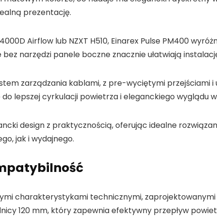
dealną prezentację.
 4000D Airflow lub NZXT H510, Einarex Pulse PM400 wyróż
 narzędzi panele boczne znacznie ułatwiają instalację
stem zarządzania kablami, z pre-wyciętymi przejściami 
 do lepszej cyrkulacji powietrza i eleganckiego wyglądu
ncki design z praktycznością, oferując idealne rozwiąza
o, jak i wydajnego.
ompatybilność
ymi charakterystykami technicznymi, zaprojektowanymi
nicy 120 mm, który zapewnia efektywny przepływ powietrz