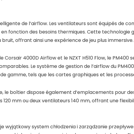
telligente de l’airflow. Les ventilateurs sont équipés de 
e en fonction des besoins thermiques. Cette technologie 
u bruit, offrant ainsi une expérience de jeu plus immersive.
e Corsair 4000D Airflow et le NZXT H510 Flow, le PM400
mparables. Le système de gestion de l’airflow du PM400 
de gamme, tels que les cartes graphiques et les process
le, le boîtier dispose également d’emplacements pour de
eurs 120 mm ou deux ventilateurs 140 mm, offrant une flexi
ruje wyjątkowy system chłodzenia i zarządzanie przepły