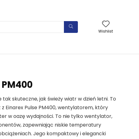
Wishlist
e PM400
tak skuteczne, jak świeży wiatr w dzień letni. To
z z Einarex Pulse PM400, wentylatorem, który
er w oazę wydajności. To nie tylko wentylator,
ponentów, zapewniając niskie temperatury
obciążeniach. Jego kompaktowy i elegancki