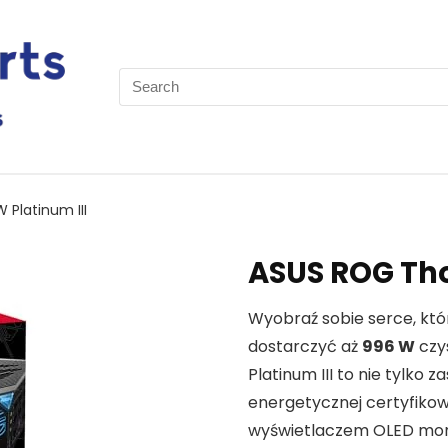
Search
for:
Platinum III
ASUS ROG Tho
Wyobraź sobie serce, które
dostarczyć aż
996 W
czys
Platinum III to nie tylko 
energetycznej certyfik
wyświetlaczem OLED monit