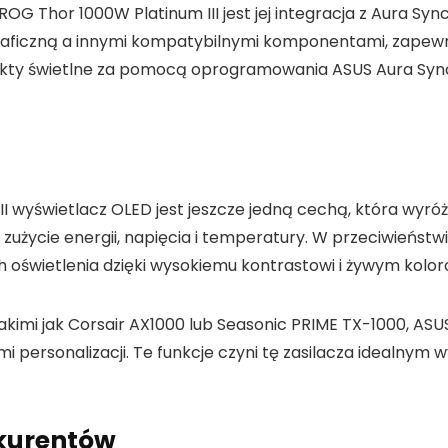
ROG Thor 1000W Platinum III jest jej integracja z Aura Syn
graficzną a innymi kompatybilnymi komponentami, zapewn
ty świetlne za pomocą oprogramowania ASUS Aura Sync, 
yświetlacz OLED jest jeszcze jedną cechą, która wyróżni
 zużycie energii, napięcia i temperatury. W przeciwieńst
 oświetlenia dzięki wysokiemu kontrastowi i żywym kolo
imi jak Corsair AX1000 lub Seasonic PRIME TX-1000, ASUS
 personalizacji. Te funkcje czyni tę zasilacza idealnym 
kurentów