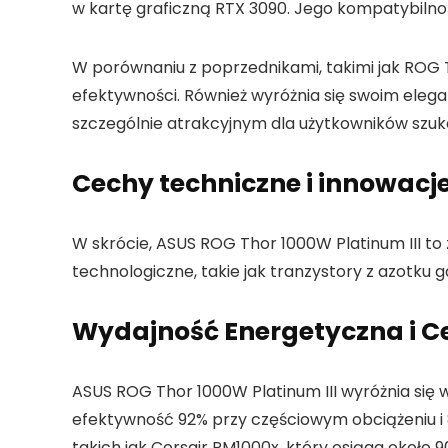
w kartę graficzną RTX 3090. Jego kompatybilno
W porównaniu z poprzednikami, takimi jak ROG T
efektywności. Również wyróżnia się swoim eleg
szczególnie atrakcyjnym dla użytkowników szuka
Cechy techniczne i innowacj
W skrócie, ASUS ROG Thor 1000W Platinum III to
technologiczne, takie jak tranzystory z azotku
Wydajność Energetyczna i Ce
ASUS ROG Thor 1000W Platinum III wyróżnia się 
efektywność 92% przy częściowym obciążeniu i 
takich jak Corsair RM1000x, który osiąga około