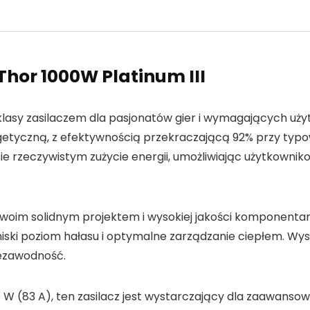
hor 1000W Platinum III
 klasy zasilaczem dla pasjonatów gier i wymagających uży
etyczną, z efektywnością przekraczającą 92% przy typ
e rzeczywistym zużycie energii, umożliwiając użytkowni
 swoim solidnym projektem i wysokiej jakości komponenta
ski poziom hałasu i optymalne zarządzanie ciepłem. Wysok
ezawodność.
96 W (83 A), ten zasilacz jest wystarczający dla zaawans