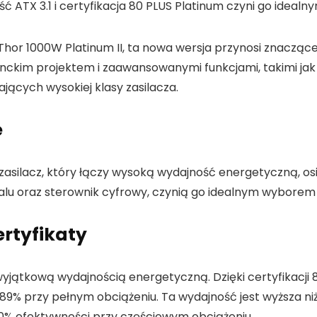
ść ATX 3.1 i certyfikacja 80 PLUS Platinum czyni go ide
hor 1000W Platinum II, ta nowa wersja przynosi znaczące 
anckim projektem i zaawansowanymi funkcjami, takimi ja
jących wysokiej klasy zasilacza.
e
 zasilacz, który łączy wysoką wydajność energetyczną, os
 galu oraz sterownik cyfrowy, czynią go idealnym wyborem
rtyfikaty
wyjątkową wydajnością energetyczną. Dzięki certyfikacji 
89% przy pełnym obciążeniu. Ta wydajność jest wyższa n
 90% efektywności przy częściowym obciążeniu.