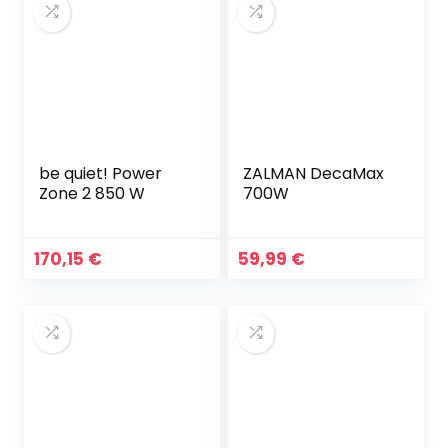
be quiet! Power
ZALMAN DecaMax
Zone 2 850 W
700W
170,15
€
59,99
€