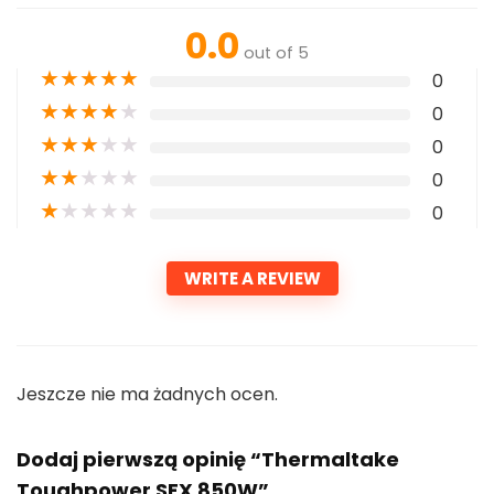
0.0
out of 5
★
★
★
★
★
0
★
★
★
★
★
0
★
★
★
★
★
0
★
★
★
★
★
0
★
★
★
★
★
0
WRITE A REVIEW
Jeszcze nie ma żadnych ocen.
Dodaj pierwszą opinię “Thermaltake
Toughpower SFX 850W”