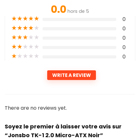
0.0
hors de 5
★
★
★
★
★
0
★
★
★
★
★
0
★
★
★
★
★
0
★
★
★
★
★
0
★
★
★
★
★
0
WRITE A REVIEW
There are no reviews yet.
Soyez le premier à laisser votre avis sur
“Jonsbo TK-1 2.0 Micro-ATX Noir”