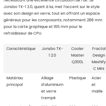
nécessitant une excellente circulation de l’air. Le
Jonsbo TK-1 2.0, quant à lui, met l’accent sur le style
avec son design en verre, tout en offrant un espace
généreux pour les composants, notamment 288 mm
pour la carte graphique et 165 mm pour le
refroidisseur de CPU.
Caractéristique
Jonsbo TK-
Cooler
Fractal
1 2.0
Master
Design
Q300L
Meshify
C Mini
Matériau
Alliage
Plastique
Acier
principal
d’aluminium
et
et verre
maille
trempé