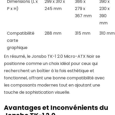
Dimensions (L x
299 x 310 x
386 x
390 x
P x H)
245 mm
279 x
230 x
367 mm
390
mm
Compatibilité
288 mm
315 mm
310 mm
carte
graphique
En résumé, le Jonsbo TK-1 2.0 Micro-ATX Noir se
positionne comme un choix idéal pour ceux qui
recherchent un boîtier à la fois esthétique et
fonctionnel, offrant une bonne compatibilité avec
les composants modernes tout en ajoutant une
touche de sophistication visuelle.
Avantages et Inconvénients du