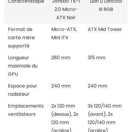
Caractéristique
Jonsbo TK-1
Lian Li Lancool
2.0 Micro-
III RGB
ATX Noir
Format de
Micro-ATX,
ATX Mid Tower
carte mère
Mini ITX
supporté
Longueur
280 mm
315 mm
maximale du
GPU
Espace pour
240 mm
240 mm
radiateur
Emplacements
2x 120 mm
3x 120/140 mm
ventilateurs
(dessus), 2x
(avant), 2x
120 mm
120/140 mm
(arrière)
(arrière)