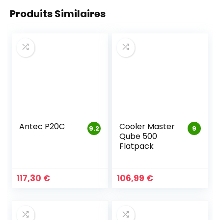
Produits Similaires
Antec P20C
Cooler Master
9.2
9
Qube 500
Flatpack
117,30
€
106,99
€