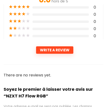
hors de 5
★
★
★
★
★
0
★
★
★
★
★
0
★
★
★
★
★
0
★
★
★
★
★
0
★
★
★
★
★
0
WRITE A REVIEW
There are no reviews yet.
Soyez le premier à laisser votre avis sur
“NZXT H7 Flow RGB”
Votre adresse e-mail ne sera pas publiée.
Les champs