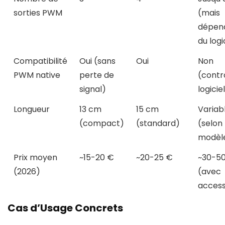
sorties PWM
(mais
dépen
du logi
Compatibilité
Oui (sans
Oui
Non
PWM native
perte de
(contr
signal)
logicie
Longueur
13 cm
15 cm
Variab
(compact)
(standard)
(selon
modèl
Prix moyen
~15-20 €
~20-25 €
~30-5
(2026)
(avec
access
Cas d’Usage Concrets