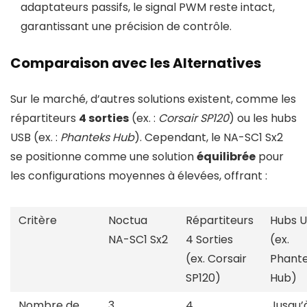
adaptateurs passifs, le signal PWM reste intact,
garantissant une précision de contrôle.
Comparaison avec les Alternatives
Sur le marché, d’autres solutions existent, comme les
répartiteurs
4 sorties
(ex. :
Corsair SP120
) ou les hubs
USB (ex. :
Phanteks Hub
). Cependant, le NA-SC1 Sx2
se positionne comme une solution
équilibrée
pour
les configurations moyennes à élevées, offrant :
Critère
Noctua
Répartiteurs
Hubs 
NA-SC1 Sx2
4 Sorties
(ex.
(ex. Corsair
Phant
SP120)
Hub)
Nombre de
3
4
Jusqu’