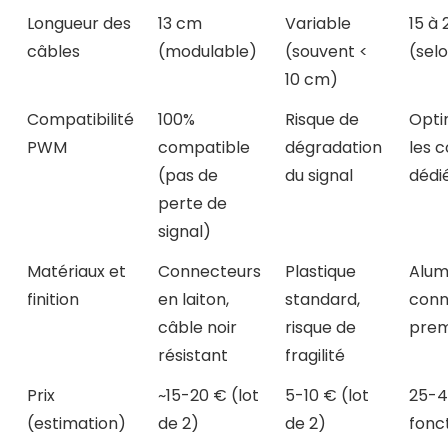
Longueur des
13 cm
Variable
15 à
câbles
(modulable)
(souvent <
(sel
10 cm)
Compatibilité
100%
Risque de
Opti
PWM
compatible
dégradation
les 
(pas de
du signal
dédi
perte de
signal)
Matériaux et
Connecteurs
Plastique
Alum
finition
en laiton,
standard,
conn
câble noir
risque de
pre
résistant
fragilité
Prix
~15-20 € (lot
5-10 € (lot
25-4
(estimation)
de 2)
de 2)
fonc