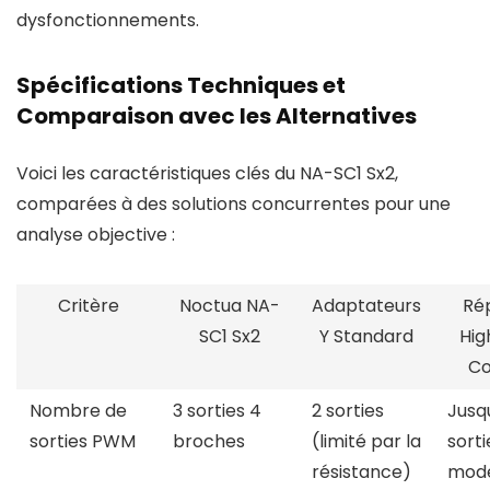
dysfonctionnements.
Spécifications Techniques et
Comparaison avec les Alternatives
Voici les caractéristiques clés du NA-SC1 Sx2,
comparées à des solutions concurrentes pour une
analyse objective :
Critère
Noctua NA-
Adaptateurs
Rép
SC1 Sx2
Y Standard
Hig
Co
Nombre de
3 sorties 4
2 sorties
Jusq
sorties PWM
broches
(limité par la
sorti
résistance)
modè