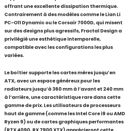
offrant une excellente dissipation thermique.
Contrairement à des modèles comme le
Lian Li
PC-O11 Dynamic
ou le
Corsair 7000D
, qui misent
sur des designs plus agressifs, Fractal Design a
privilégié une esthétique intemporelle,
compatible avec les configurations les plus
variées.
Le boîtier supporte les
cartes mères jusqu’en
ATX
, avec un espace généreux pour les
radiateurs jusqu’à
360 mm
à l’avant et
240 mm
à l’arrière, une caractéristique rare dans cette
gamme de prix. Les utilisateurs de processeurs
haut de gamme (comme les
Intel Core i9
ou
AMD
Ryzen 9
) ou de cartes graphiques performantes
(RTX 4090, RX 7900 XTX) apprécieront cette