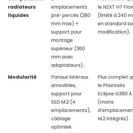
radiateurs
emplacements
le NZXT H7 Flo
liquides
pré-percés (280
(limité à 240 
mm max) +
en standard sa
support pour
modification).
montage
supérieur (360
mm avec
adaptateurs).
Modularité
Panaux latéraux
Plus complet q
amovibles,
le Phanteks
support pour
Eclipse G360 A
SSD M.2 (4
(moins
emplacements),
d’emplacemen
câblage
M.2 intégrés).
optimisé.