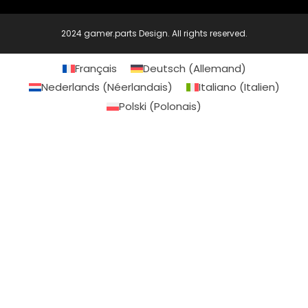
2024 gamer.parts Design. All rights reserved.
Français
Deutsch
(
Allemand
)
Nederlands
(
Néerlandais
)
Italiano
(
Italien
)
Polski
(
Polonais
)