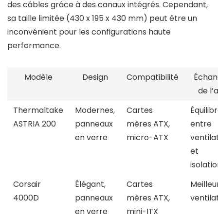
des câbles grâce à des canaux intégrés. Cependant,
sa taille limitée (430 x 195 x 430 mm) peut être un
inconvénient pour les configurations haute
performance.
Modèle
Design
Compatibilité
Échan
de l’a
Thermaltake
Modernes,
Cartes
Équilib
ASTRIA 200
panneaux
mères ATX,
entre
en verre
micro-ATX
ventila
et
isolati
Corsair
Élégant,
Cartes
Meilleu
4000D
panneaux
mères ATX,
ventila
en verre
mini-ITX