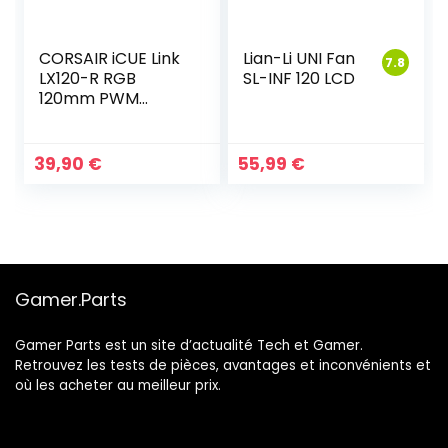
CORSAIR iCUE Link
Lian-Li UNI Fan
7.8
LX120-R RGB
SL-INF 120 LCD
120mm PWM
Ventilateur Inversé
39,90
€
55,99
€
Gamer.Parts
Gamer Parts est un site d’actualité Tech et Gamer.
Retrouvez les tests de pièces, avantages et inconvénients et
où les acheter au meilleur prix.