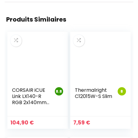
Produits Similaires
CORSAIR iCUE
Thermalright
8.8
8
Link LX140-R
C12015W-S Slim
RGB 2x140mm
PWM
Ventilateur
Inversés
104,90
€
7,59
€