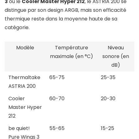
3
ou le
Cooler Master Hyper 212
, le ASTRIA 200 se
distingue par son design ARGB, mais son efficacité
thermique reste dans la moyenne haute de sa
catégorie.
Modèle
Température
Niveau
maximale (en °C)
sonore (en
dB)
Thermaltake
65-75
25-35
ASTRIA 200
Cooler
60-70
20-30
Master Hyper
212
be quiet!
55-65
15-25
Pure Wings 3