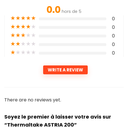
0.0
hors de 5
★
★
★
★
★
0
★
★
★
★
★
0
★
★
★
★
★
0
★
★
★
★
★
0
★
★
★
★
★
0
WRITE A REVIEW
There are no reviews yet.
Soyez le premier à laisser votre avis sur
“Thermaltake ASTRIA 200”