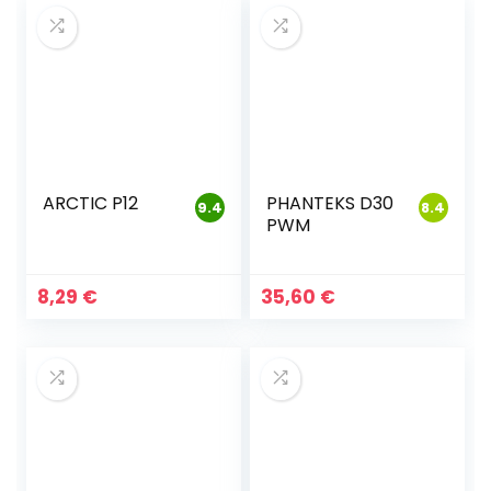
ARCTIC P12
PHANTEKS D30
9.4
8.4
PWM
8,29
€
35,60
€