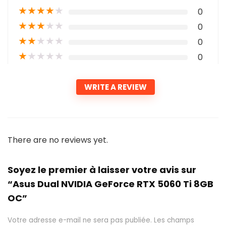
★
★
★
★
★
0
★
★
★
★
★
0
★
★
★
★
★
0
★
★
★
★
★
0
WRITE A REVIEW
There are no reviews yet.
Soyez le premier à laisser votre avis sur
“Asus Dual NVIDIA GeForce RTX 5060 Ti 8GB
OC”
Votre adresse e-mail ne sera pas publiée.
Les champs