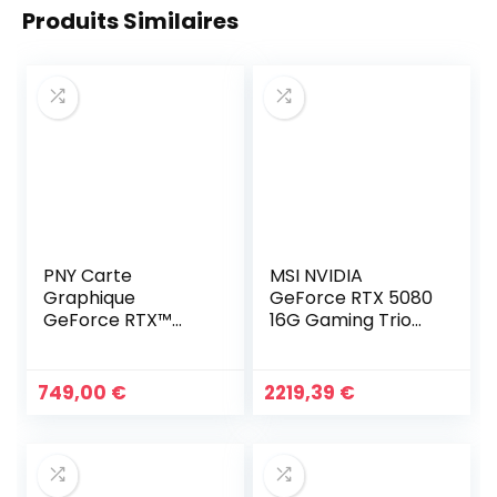
Produits Similaires
PNY Carte
MSI NVIDIA
Graphique
GeForce RTX 5080
GeForce RTX™
16G Gaming Trio
5070 12GB OC
OC
Triple Fan DLSS 4
749,00
€
2219,39
€