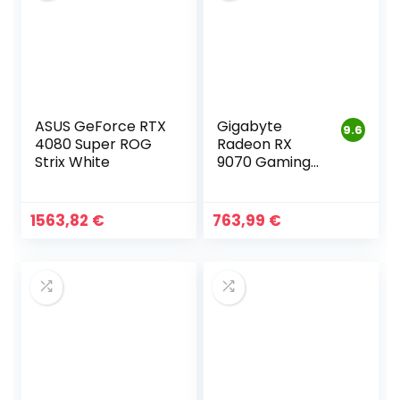
ASUS GeForce RTX
Gigabyte
9.6
4080 Super ROG
Radeon RX
Strix White
9070 Gaming
OC 16G Carte
Graphique
1563,82
€
763,99
€