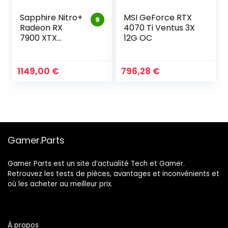
Sapphire Nitro+
MSI GeForce RTX
9
Radeon RX
4070 Ti Ventus 3X
7900 XTX
12G OC
Vapor-X AMD
24 Go
1149,00
€
796,28
€
Gamer.Parts
Gamer Parts est un site d’actualité Tech et Gamer.
Retrouvez les tests de pièces, avantages et inconvénients et
où les acheter au meilleur prix.
À propos