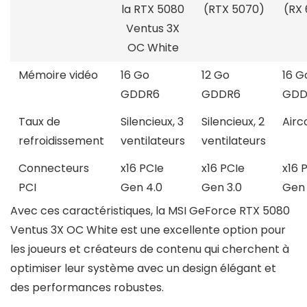
la RTX 5080
(RTX 5070)
(RX
Ventus 3X
OC White
Mémoire vidéo
16 Go
12 Go
16 G
GDDR6
GDDR6
GDD
Taux de
Silencieux, 3
Silencieux, 2
Airc
refroidissement
ventilateurs
ventilateurs
Connecteurs
x16 PCIe
x16 PCIe
x16 
PCI
Gen 4.0
Gen 3.0
Gen 
Avec ces caractéristiques, la MSI GeForce RTX 5080
Ventus 3X OC White est une excellente option pour
les joueurs et créateurs de contenu qui cherchent à
optimiser leur système avec un design élégant et
des performances robustes.