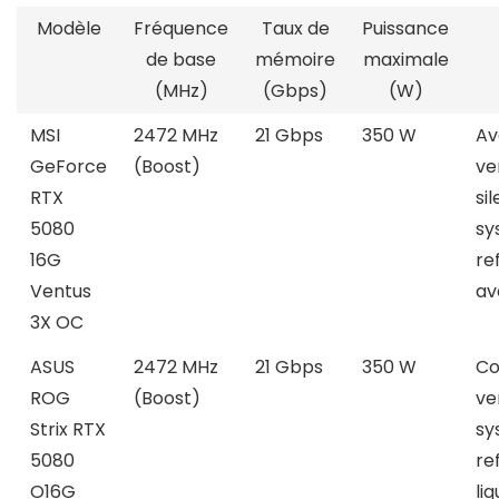
Modèle
Fréquence
Taux de
Puissance
de base
mémoire
maximale
(MHz)
(Gbps)
(W)
MSI
2472 MHz
21 Gbps
350 W
Av
GeForce
(Boost)
ve
RTX
si
5080
sy
16G
re
Ventus
av
3X OC
ASUS
2472 MHz
21 Gbps
350 W
Co
ROG
(Boost)
ve
Strix RTX
sy
5080
re
O16G
liq