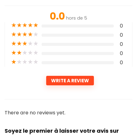
0.0
hors de 5
★
★
★
★
★
0
★
★
★
★
★
0
★
★
★
★
★
0
★
★
★
★
★
0
★
★
★
★
★
0
WRITE A REVIEW
There are no reviews yet.
Soyez le premier à laisser votre avis sur