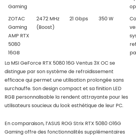
Gaming
op
ZOTAC
2472 MHz
21 Gbps
350 W
Co
Gaming
(Boost)
ve
AMP RTX
sy
5080
re
16GB
pa
La MSI GeForce RTX 5080 16G Ventus 3X OC se
distingue par son système de refroidissement
efficace qui permet une utilisation prolongée sans
surchauffe. Son design compact et sa finition LED
RGB personnalisable la rendent attrayante pour les
utilisateurs soucieux du look esthétique de leur PC.
En comparaison, l’ASUS ROG Strix RTX 5080 O16G
Gaming offre des fonctionnalités supplémentaires