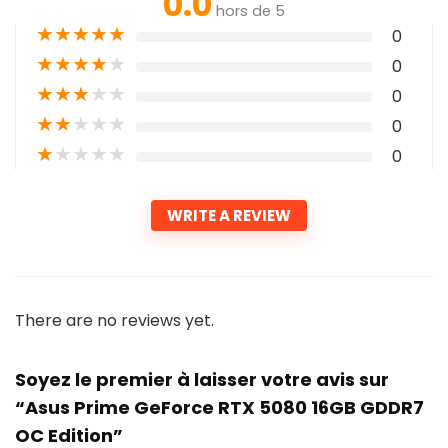
0.0
hors de 5
★
★
★
★
★
0
★
★
★
★
★
0
★
★
★
★
★
0
★
★
★
★
★
0
★
★
★
★
★
0
WRITE A REVIEW
There are no reviews yet.
Soyez le premier à laisser votre avis sur
“Asus Prime GeForce RTX 5080 16GB GDDR7
OC Edition”