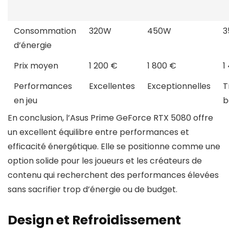
Consommation
320W
450W
3
d’énergie
Prix moyen
1 200 €
1 800 €
1
Performances
Excellentes
Exceptionnelles
T
en jeu
b
En conclusion, l’Asus Prime GeForce RTX 5080 offre
un excellent équilibre entre performances et
efficacité énergétique. Elle se positionne comme une
option solide pour les joueurs et les créateurs de
contenu qui recherchent des performances élevées
sans sacrifier trop d’énergie ou de budget.
Design et Refroidissement