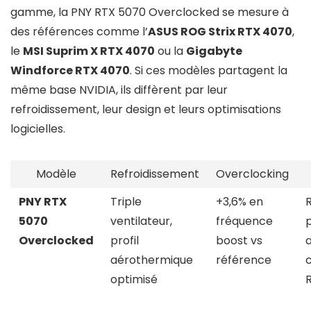
gamme, la PNY RTX 5070 Overclocked se mesure à
des références comme l’
ASUS ROG Strix RTX 4070
,
le
MSI Suprim X RTX 4070
ou la
Gigabyte
Windforce RTX 4070
. Si ces modèles partagent la
même base NVIDIA, ils diffèrent par leur
refroidissement, leur design et leurs optimisations
logicielles.
Modèle
Refroidissement
Overclocking
PNY RTX
Triple
+3,6% en
5070
ventilateur,
fréquence
Overclocked
profil
boost vs
a
aérothermique
référence
optimisé
R