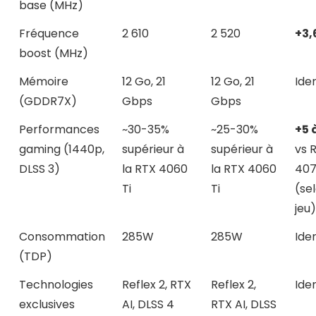
base (MHz)
Fréquence
2 610
2 520
+3,
boost (MHz)
Mémoire
12 Go, 21
12 Go, 21
Ide
(GDDR7X)
Gbps
Gbps
Performances
~30-35%
~25-30%
+5 
gaming (1440p,
supérieur à
supérieur à
vs 
DLSS 3)
la RTX 4060
la RTX 4060
40
Ti
Ti
(sel
jeu)
Consommation
285W
285W
Ide
(TDP)
Technologies
Reflex 2, RTX
Reflex 2,
Ide
exclusives
AI, DLSS 4
RTX AI, DLSS