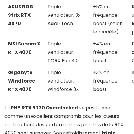
ASUS ROG
Triple
+5% en
Strix RTX
ventilateur, 3x
fréquence
4070
Axial-Tech
boost (selon
le modèle)
MSI Suprim X
Triple
+4% en
RTX 4070
ventilateur,
fréquence
TORX Fan 4.0
boost
Gigabyte
Triple
+3% en
S
Windforce
ventilateur,
fréquence
d
RTX 4070
Windforce 3X
boost
La
PNY RTX 5070 Overclocked
se positionne
comme un excellent compromis pour les joueurs
recherchant des performances proches de la RTX
4070 sans surpayer. Son refroidissement
triple