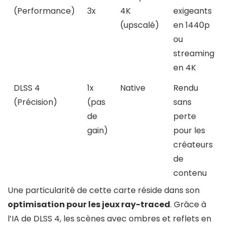
(Performance)
3x
4K
exigeants
(upscalé)
en 1440p
ou
streaming
en 4K
DLSS 4
1x
Native
Rendu
(Précision)
(pas
sans
de
perte
gain)
pour les
créateurs
de
contenu
Une particularité de cette carte réside dans son
optimisation pour les jeux ray-traced
. Grâce à
l’IA de DLSS 4, les scènes avec ombres et reflets en