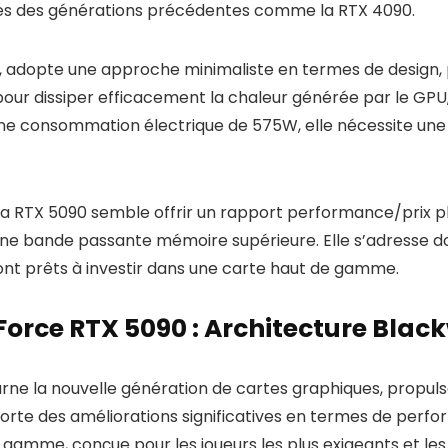
nces des générations précédentes comme la RTX 4090.
 adopte une approche minimaliste en termes de design, pri
ur dissiper efficacement la chaleur générée par le GPU,
c une consommation électrique de 575W, elle nécessite un
a RTX 5090 semble offrir un rapport performance/prix plu
une bande passante mémoire supérieure. Elle s’adresse do
t prêts à investir dans une carte haut de gamme.
orce RTX 5090 : Architecture Blac
 la nouvelle génération de cartes graphiques, propulsée
orte des améliorations significatives en termes de perfo
gamme, conçue pour les joueurs les plus exigeants et les