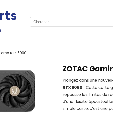
Search
for:
orce RTX 5090
ZOTAC Gamin
Plongez dans une nouvel
RTX 5090
! Cette carte g
repousse les limites du r
d’une fluidité époustoufla
simple carte, c’est une p