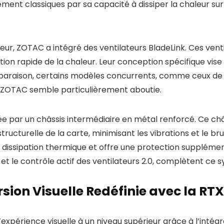
ement classiques par sa capacité à dissiper la chaleur sur
ur, ZOTAC a intégré des ventilateurs BladeLink. Ces venti
tion rapide de la chaleur. Leur conception spécifique vise à
paraison, certains modèles concurrents, comme ceux de ch
 de ZOTAC semble particulièrement aboutie.
 par un châssis intermédiaire en métal renforcé. Ce châ
ructurelle de la carte, minimisant les vibrations et le brui
 dissipation thermique et offre une protection supplément
t le contrôle actif des ventilateurs 2.0, complètent ce 
sion Visuelle Redéfinie avec la RT
périence visuelle à un niveau supérieur grâce à l’intégr