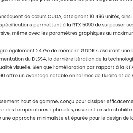
nséquent de cœurs CUDA, atteignant 10 496 unités, ainsi
 Ces spécifications permettent à la RTX 5090 de surpasser
mersive, même avec les paramètres graphiques au maximum
gre également 24 Go de mémoire GDDR7, assurant une ba
émentation du DLSS4, la dernière itération de la technolo
alité visuelle. Bien que l’amélioration par rapport à la R
0 offre un avantage notable en termes de fluidité et de st
idissement haut de gamme, conçu pour dissiper efficacem
 des températures optimales, assurant ainsi la stabilité 
ié une approche minimaliste et épurée pour le design de 