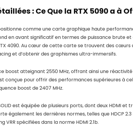
aillées : Ce Que la RTX 5090 a à Off
sitionne comme une carte graphique haute performance,
d en avant significatif en termes de puissance brute et 
X 4090. Au cœur de cette carte se trouvent des cœurs d
acing et d’obtenir des graphismes ultra-immersifs.
 boost atteignant 2550 MHz, offrant ainsi une réactivité 
e est conçue pour offrir des performances supérieures à 
réquence boost de 2407 MHz.
OLID est équipée de plusieurs ports, dont deux HDMI et t
rte également les dernières normes, telles que HDCP 2.3 
ng VRR spécifiées dans la norme HDMI 2.1b.