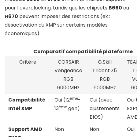
pour l’overclocking, tandis que les chipsets
B660
ou
H670
peuvent imposer des restrictions (ex :
désactivation du XMP sur certains modèles
économiques).
Comparatif compatibilité plateforme
Critère
CORSAIR
G.Skill
TE
Vengeance
Trident Z5
T
RGB
RGB
V
6000MHz
6000MHz
6
ème
Compatibilité
Oui (12
-
Oui (avec
Oui 
ème
Intel XMP
13
gen)
ajustements
EXP
BIOS)
AM
Support AMD
Non
Non
Oui