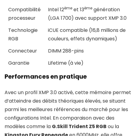
ème
ème
Compatibilité
Intel 12
et 13
génération
processeur
(LGA 1700) avec support XMP 3.0
Technologie
iCUE compatible (16,8 millions de
RGB
couleurs, effets dynamiques)
Connecteur
DIMM 288-pins
Garantie
Lifetime (à vie)
Performances en pratique
Avec un profil XMP 3.0 activé, cette mémoire permet
d’atteindre des débits théoriques élevés, se situant
parmi les meilleures références du marché pour les
configurations Intel. En comparaison avec des
modèles comme la
G.Skill Trident Z5 RGB
ou la
Kingston Fury Renegade
en 6000MHz, elle offre