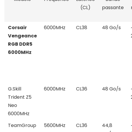
(CL)
passante
Corsair
6000MHz
CL38
48 Go/s
Vengeance
RGB DDR5
6000MHz
G.Skill
6000MHz
CL36
48 Go/s
Trident Z5
Neo
6000MHz
TeamGroup
5600MHz
CL36
44,8