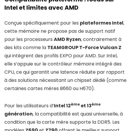
Intel et limites avec AMD
Conçue spécifiquement pour les
plateformes Intel
,
cette mémoire ne propose pas de support natif
pour les processeurs
AMD Ryzen
, contrairement à
des kits comme la
TEAMGROUP T-Force Vulcan Z
qui intègrent des profils EXPO pour AMD. Sur Intel,
elle s’appuie sur le contrôleur mémoire intégré des
CPU, ce qui garantit une latence réduite par rapport
à des solutions nécessitant un chipset dédié (comme
certaines cartes mères B660 ou H670).
ème
ème
Pour les utilisateurs d’
Intel 12
et 13
génération
, la compatibilité est quasi universelle, à
condition que la carte mère supporte la DDR5. Les
modèles
Z690
et
Z790
offrent le meilleur support