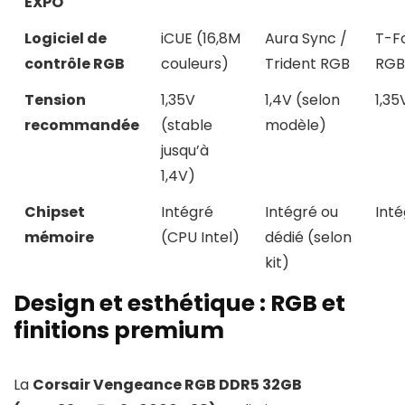
EXPO
Logiciel de
iCUE (16,8M
Aura Sync /
T-F
contrôle RGB
couleurs)
Trident RGB
RGB
Tension
1,35V
1,4V (selon
1,35
recommandée
(stable
modèle)
jusqu’à
1,4V)
Chipset
Intégré
Intégré ou
Int
mémoire
(CPU Intel)
dédié (selon
kit)
Design et esthétique : RGB et
finitions premium
La
Corsair Vengeance RGB DDR5 32GB