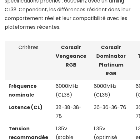
spécifications proches : 6000MHz avec un timing
CL38. Cependant, les différences résident dans leur
comportement réel et leur compatibilité avec les
plateformes récentes.
Critères
Corsair
Corsair
Vengeance
Dominator
RGB
Platinum
RGB
Fréquence
6000MHz
6000MHz
6
nominale
(CL38)
(CL36)
(
Latence (CL)
38-38-38-
36-36-36-76
3
78
7
Tension
1.35V
1.35V
1
recommandée
(stable
(optimisé
e