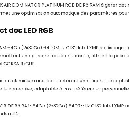
ORSAIR DOMINATOR PLATINUM RGB DDR5 RAM à gérer des ch
permet une optimisation automatique des paramètres pour t
act des LED RGB
4Go (2x32Go) 6400MHz CL32 Intel XMP se distingue par 
mettent une personnalisation poussée, offrant la possibil
el CORSAIR iCUE.
 en aluminium anodisé, conférant une touche de sophisti
elle immersive, adaptable à vos préférences personnelle
 DDR5 RAM 64Go (2x32Go) 6400MHz CL32 Intel XMP ne se
odernité.