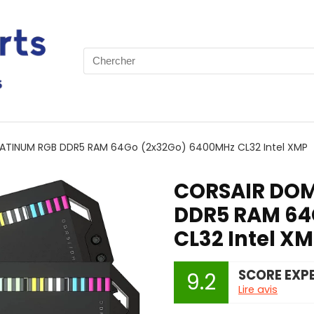
Search
for:
ATINUM RGB DDR5 RAM 64Go (2x32Go) 6400MHz CL32 Intel XMP
CORSAIR DOM
DDR5 RAM 64
CL32 Intel X
SCORE EXP
9.2
Lire avis