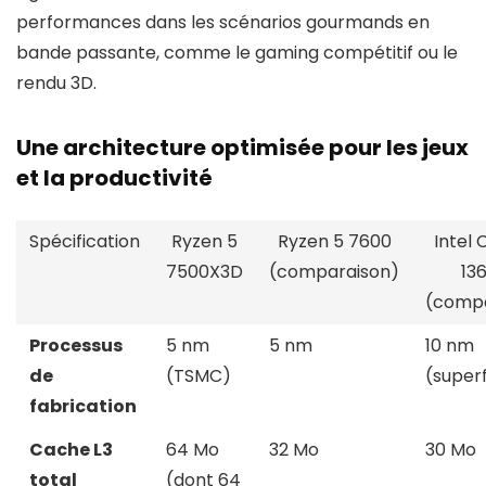
performances dans les scénarios gourmands en
bande passante, comme le gaming compétitif ou le
rendu 3D.
Une architecture optimisée pour les jeux
et la productivité
Spécification
Ryzen 5
Ryzen 5 7600
Intel 
7500X3D
(comparaison)
13
(compa
Processus
5 nm
5 nm
10 nm
de
(TSMC)
(superf
fabrication
Cache L3
64 Mo
32 Mo
30 Mo
total
(dont 64