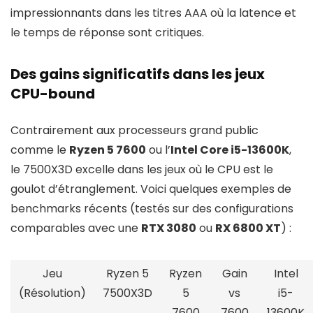
impressionnants dans les titres AAA où la latence et
le temps de réponse sont critiques.
Des gains significatifs dans les jeux
CPU-bound
Contrairement aux processeurs grand public
comme le
Ryzen 5 7600
ou l’
Intel Core i5-13600K
,
le 7500X3D excelle dans les jeux où le CPU est le
goulot d’étranglement. Voici quelques exemples de
benchmarks récents (testés sur des configurations
comparables avec une
RTX 3080
ou
RX 6800 XT
) :
Jeu
Ryzen 5
Ryzen
Gain
Intel
(Résolution)
7500X3D
5
vs
i5-
7600
7600
13600K