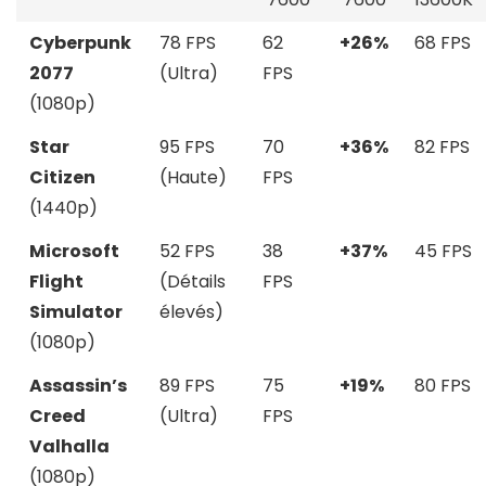
Cyberpunk
78 FPS
62
+26%
68 FPS
2077
(Ultra)
FPS
(1080p)
Star
95 FPS
70
+36%
82 FPS
Citizen
(Haute)
FPS
(1440p)
Microsoft
52 FPS
38
+37%
45 FPS
Flight
(Détails
FPS
Simulator
élevés)
(1080p)
Assassin’s
89 FPS
75
+19%
80 FPS
Creed
(Ultra)
FPS
Valhalla
(1080p)