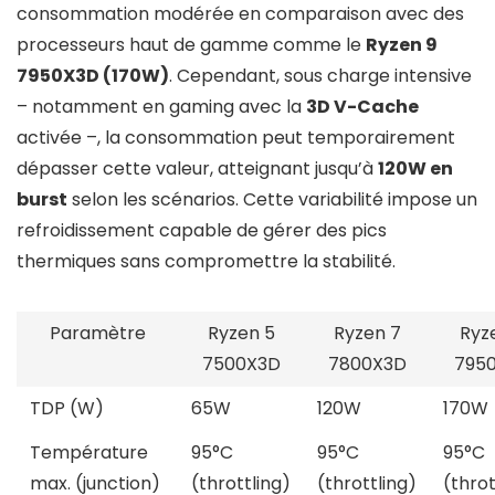
consommation modérée en comparaison avec des
processeurs haut de gamme comme le
Ryzen 9
7950X3D (170W)
. Cependant, sous charge intensive
– notamment en gaming avec la
3D V-Cache
activée –, la consommation peut temporairement
dépasser cette valeur, atteignant jusqu’à
120W en
burst
selon les scénarios. Cette variabilité impose un
refroidissement capable de gérer des pics
thermiques sans compromettre la stabilité.
Paramètre
Ryzen 5
Ryzen 7
Ryz
7500X3D
7800X3D
795
TDP (W)
65W
120W
170W
Température
95°C
95°C
95°C
max. (junction)
(throttling)
(throttling)
(throt