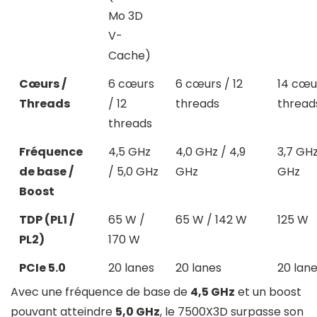
Mo 3D
V-
Cache)
Cœurs /
6 cœurs
6 cœurs / 12
14 cœu
Threads
/ 12
threads
thread
threads
Fréquence
4,5 GHz
4,0 GHz / 4,9
3,7 GHz
de base /
/ 5,0 GHz
GHz
GHz
Boost
TDP (PL1 /
65 W /
65 W / 142 W
125 W
PL2)
170 W
PCIe 5.0
20 lanes
20 lanes
20 lan
Avec une fréquence de base de
4,5 GHz
et un boost
pouvant atteindre
5,0 GHz
, le 7500X3D surpasse son