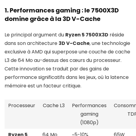
1. Performances gaming : le 7500X3D
domine grâce à la 3D V-Cache
Le principal argument du
Ryzen 5 7500X3D
réside
dans son architecture
3D V-Cache
, une technologie
exclusive à AMD qui superpose une couche de cache
L3 de 64 Mo au-dessus des cœurs du processeur.
Cette innovation se traduit par des gains de
performance significatifs dans les jeux, où la latence
mémoire est un facteur critique.
Processeur
Cache L3
Performances
Consomm
gaming
TD
(1080p)
Ryzen 5
64 Mo
~5-10%
65W