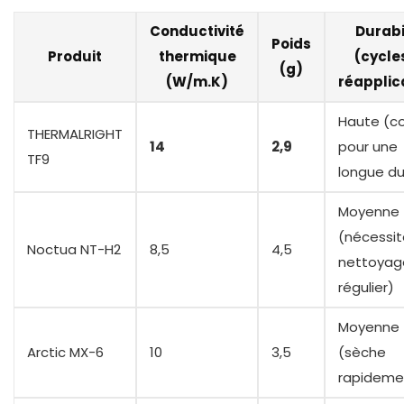
Conductivité
Durabi
Poids
Produit
thermique
(cycle
(g)
(W/m.K)
réapplic
Haute (c
THERMALRIGHT
14
2,9
pour une
TF9
longue d
Moyenne
(nécessit
Noctua NT-H2
8,5
4,5
nettoyag
régulier)
Moyenne
Arctic MX-6
10
3,5
(sèche
rapideme