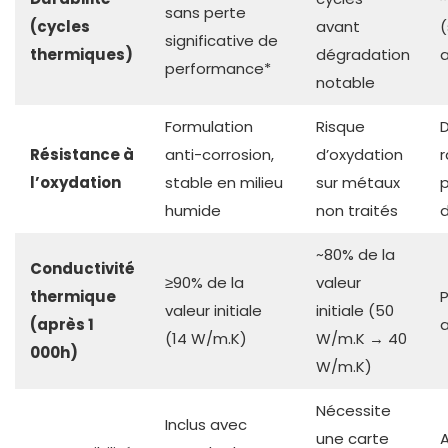
sans perte
(cycles
avant
significative de
thermiques)
dégradation
performance*
notable
Formulation
Risque
Résistance à
anti-corrosion,
d’oxydation
r
l’oxydation
stable en milieu
sur métaux
humide
non traités
d
~80% de la
Conductivité
≥90% de la
valeur
thermique
valeur initiale
initiale (50
(après 1
(14 W/m.K)
W/m.K → 40
000h)
W/m.K)
Nécessite
Inclus avec
une carte
A