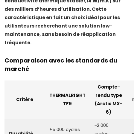
conductivité thermique stable
(14 W/m.K) sur
des milliers d’heures d’utilisation
. Cette
caractéristique en fait un choix idéal pour les
utilisateurs recherchant une solution
low-
maintenance
, sans besoin de réapplication
fréquente.
Comparaison avec les standards du
marché
Compte-
THERMALRIGHT
rendu type
Critère
TF9
(Arctic MX-
6)
~2 000
+5 000 cycles
Durabilité
cycles
~