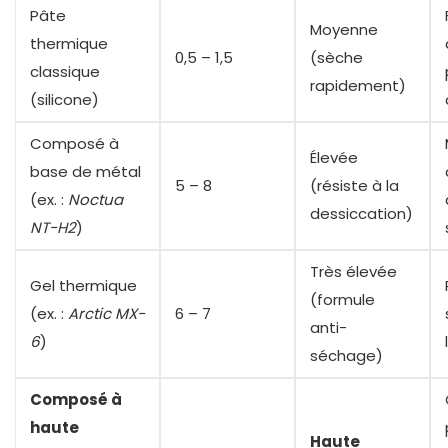
Pâte
Moyenne
thermique
0,5 – 1,5
(sèche
classique
rapidement)
(silicone)
Composé à
Élevée
base de métal
5 – 8
(résiste à la
(ex. :
Noctua
dessiccation)
NT-H2
)
Très élevée
Gel thermique
(formule
(ex. :
Arctic MX-
6 – 7
anti-
6
)
séchage)
Composé à
haute
Haute