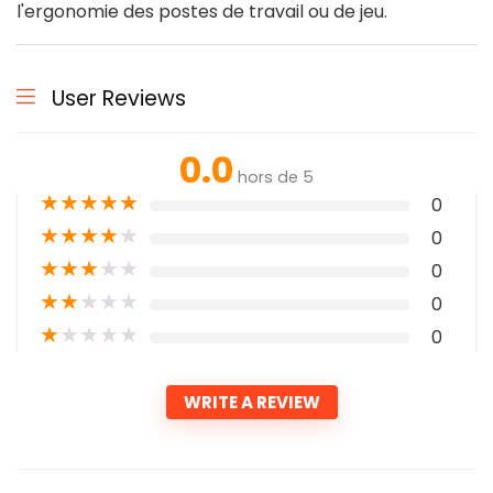
l'ergonomie des postes de travail ou de jeu.
User Reviews
0.0
hors de 5
★
★
★
★
★
0
★
★
★
★
★
0
★
★
★
★
★
0
★
★
★
★
★
0
★
★
★
★
★
0
WRITE A REVIEW