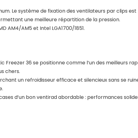
imum. Le système de fixation des ventilateurs par clips es
rmettant une meilleure répartition de la pression.
AMD AM4/AM5 et Intel LGA1700/1851.
ic Freezer 36 se positionne comme l’un des meilleurs rapp
s chers.
erchant un refroidisseur efficace et silencieux sans se rui
e.
cases d’un bon ventirad abordable : performances solides,