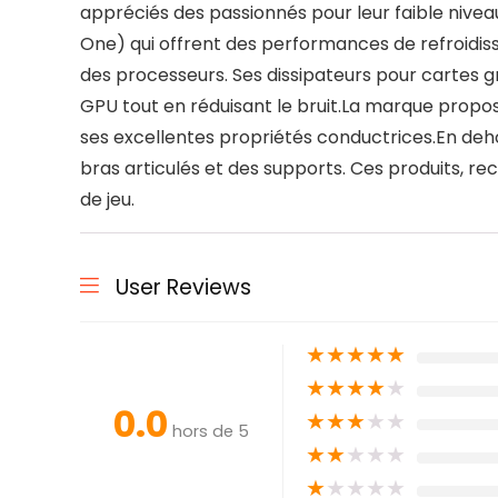
appréciés des passionnés pour leur faible niveau
One) qui offrent des performances de refroidis
des processeurs. Ses dissipateurs pour cartes
GPU tout en réduisant le bruit.La marque prop
ses excellentes propriétés conductrices.En deho
bras articulés et des supports. Ces produits, re
de jeu.
User Reviews
★
★
★
★
★
★
★
★
★
★
0.0
★
★
★
★
★
hors de 5
★
★
★
★
★
★
★
★
★
★