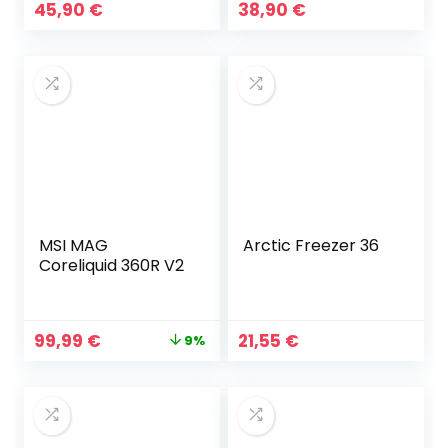
45,90
€
38,90
€
MSI MAG
Arctic Freezer 36
Coreliquid 360R V2
Le
Le
99,99
€
21,55
€
9%
prix
prix
initial
actuel
était :
est :
109,95 €.
99,99 €.