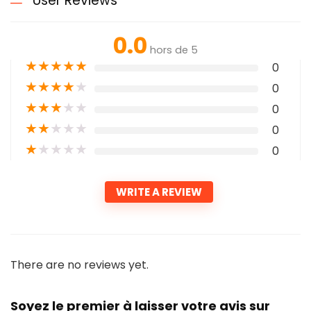
User Reviews
0.0
hors de 5
★
★
★
★
★
0
★
★
★
★
★
0
★
★
★
★
★
0
★
★
★
★
★
0
★
★
★
★
★
0
WRITE A REVIEW
There are no reviews yet.
Soyez le premier à laisser votre avis sur