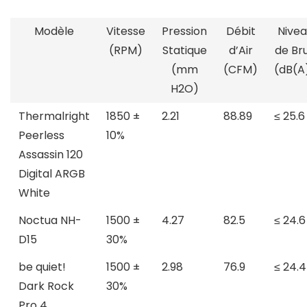
Modèle
Vitesse
Pression
Débit
Nivea
(RPM)
Statique
d’Air
de Bru
(mm
(CFM)
(dB(A
H2O)
Thermalright
1850 ±
2.21
88.89
≤ 25.6
Peerless
10%
Assassin 120
Digital ARGB
White
Noctua NH-
1500 ±
4.27
82.5
≤ 24.6
D15
30%
be quiet!
1500 ±
2.98
76.9
≤ 24.4
Dark Rock
30%
Pro 4