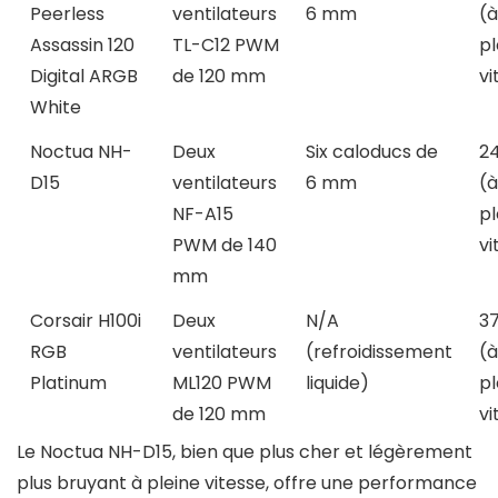
Peerless
ventilateurs
6 mm
(à
Assassin 120
TL-C12 PWM
pl
Digital ARGB
de 120 mm
vi
White
Noctua NH-
Deux
Six caloducs de
24
D15
ventilateurs
6 mm
(à
NF-A15
pl
PWM de 140
vi
mm
Corsair H100i
Deux
N/A
3
RGB
ventilateurs
(refroidissement
(à
Platinum
ML120 PWM
liquide)
pl
de 120 mm
vi
Le Noctua NH-D15, bien que plus cher et légèrement
plus bruyant à pleine vitesse, offre une performance