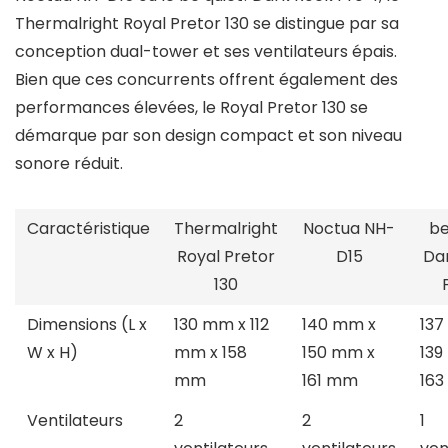
Thermalright Royal Pretor 130 se distingue par sa
conception dual-tower et ses ventilateurs épais.
Bien que ces concurrents offrent également des
performances élevées, le Royal Pretor 130 se
démarque par son design compact et son niveau
sonore réduit.
Caractéristique
Thermalright
Noctua NH-
be
Royal Pretor
D15
Da
130
Dimensions (L x
130 mm x 112
140 mm x
137
W x H)
mm x 158
150 mm x
139
mm
161 mm
16
Ventilateurs
2
2
1