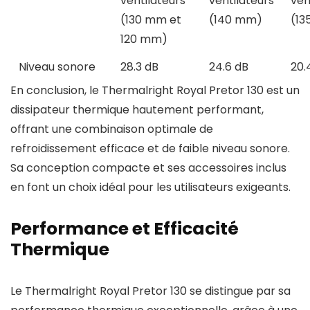
ventilateurs
ventilateurs
ven
(130 mm et
(140 mm)
(1
120 mm)
Niveau sonore
28.3 dB
24.6 dB
20.
En conclusion, le Thermalright Royal Pretor 130 est un
dissipateur thermique hautement performant,
offrant une combinaison optimale de
refroidissement efficace et de faible niveau sonore.
Sa conception compacte et ses accessoires inclus
en font un choix idéal pour les utilisateurs exigeants.
Performance et Efficacité
Thermique
Le Thermalright Royal Pretor 130 se distingue par sa