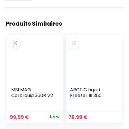
Produits Similaires
MSI MAG
ARCTIC Liquid
Coreliquid 360R V2
Freezer III 360
Le
Le
99,99
€
76,99
€
9%
prix
prix
initial
actuel