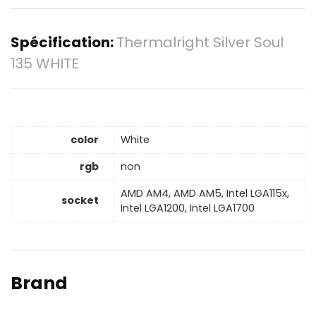
Spécification:
Thermalright Silver Soul
135 WHITE
color
White
rgb
non
AMD AM4, AMD AM5, Intel LGA115x,
socket
Intel LGA1200, Intel LGA1700
Brand