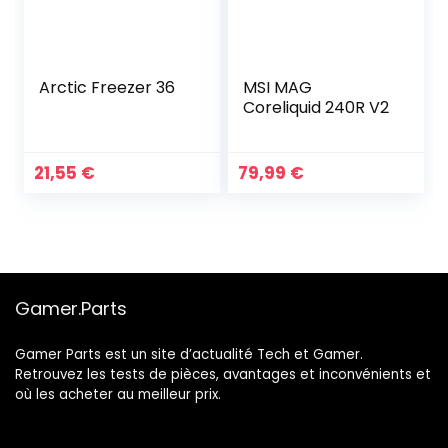
Arctic Freezer 36
MSI MAG
Coreliquid 240R V2
21,55
€
79,99
€
Gamer.Parts
Gamer Parts est un site d’actualité Tech et Gamer.
Retrouvez les tests de pièces, avantages et inconvénients et
où les acheter au meilleur prix.