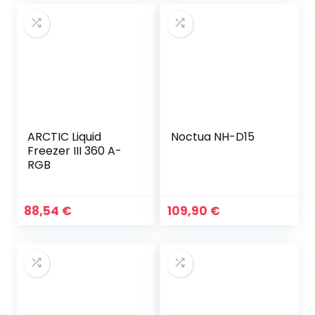
était :
est :
109,95 €.
99,99 €.
ARCTIC Liquid
Noctua NH-D15
Freezer III 360 A-
RGB
88,54
€
109,90
€