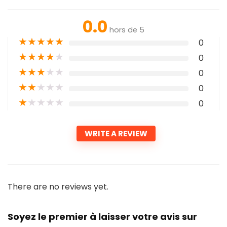
0.0
hors de 5
★
★
★
★
★
0
★
★
★
★
★
0
★
★
★
★
★
0
★
★
★
★
★
0
★
★
★
★
★
0
WRITE A REVIEW
There are no reviews yet.
Soyez le premier à laisser votre avis sur