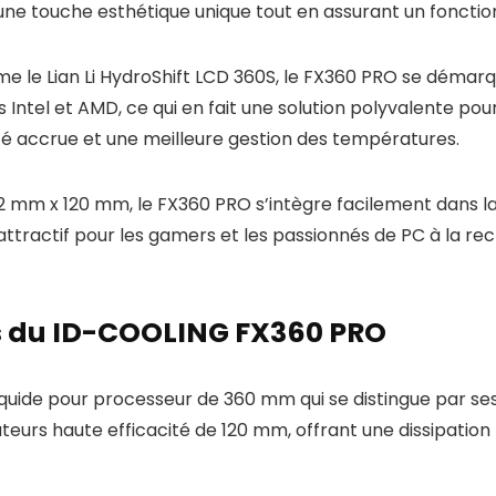
une touche esthétique unique tout en assurant un fonction
me le Lian Li HydroShift LCD 360S, le FX360 PRO se dém
s Intel et AMD, ce qui en fait une solution polyvalente po
té accrue et une meilleure gestion des températures.
mm x 120 mm, le FX360 PRO s’intègre facilement dans la 
 attractif pour les gamers et les passionnés de PC à la re
s du ID-COOLING FX360 PRO
iquide pour processeur de 360 mm qui se distingue par se
ateurs haute efficacité de 120 mm, offrant une dissipatio