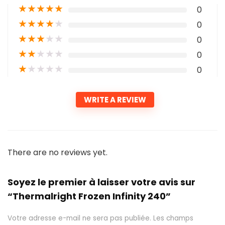
★
★
★
★
★
0
★
★
★
★
★
0
★
★
★
★
★
0
★
★
★
★
★
0
★
★
★
★
★
0
WRITE A REVIEW
There are no reviews yet.
Soyez le premier à laisser votre avis sur
“Thermalright Frozen Infinity 240”
Votre adresse e-mail ne sera pas publiée.
Les champs