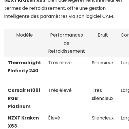
NZXT Kraken X63
, bien que légèrement inférieur en
termes de refroidissement, offre une gestion
intelligente des paramètres via son logiciel CAM.
Modèle
Performances
Bruit
Com
de
Refroidissement
Thermalright
Très élevé
Silencieux
Lar
FInfinity 240
Corsair H100i
Très élevé
Très
Lar
RGB
silencieux
Platinum
NZXT Kraken
Élevé
Silencieux
Lar
X63