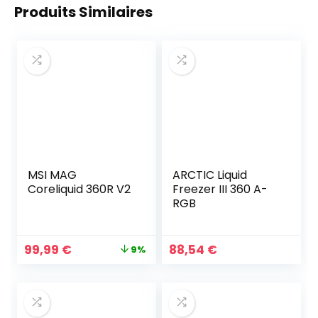
Produits Similaires
MSI MAG
ARCTIC Liquid
Coreliquid 360R V2
Freezer III 360 A-
RGB
Le
Le
99,99
€
88,54
€
9%
prix
prix
initial
actuel
était :
est :
109,95 €.
99,99 €.