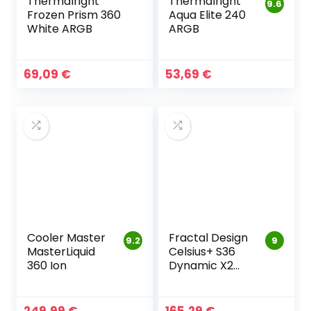
Thermalright
Thermalright
9.6
Frozen Prism 360
Aqua Elite 240
White ARGB
ARGB
69,09
€
53,69
€
Cooler Master
Fractal Design
9.2
9
MasterLiquid
Celsius+ S36
360 Ion
Dynamic X2
PWM Black
360mm