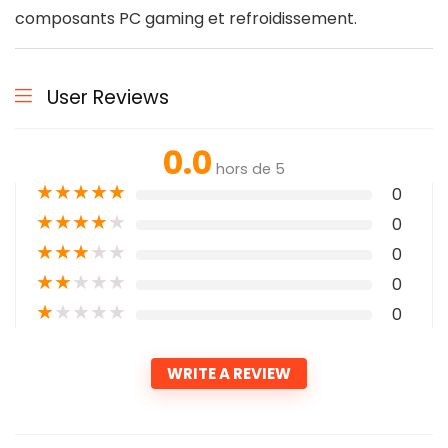
composants PC gaming et refroidissement.
User Reviews
0.0
hors de 5
★
★
★
★
★
0
★
★
★
★
★
0
★
★
★
★
★
0
★
★
★
★
★
0
★
★
★
★
★
0
WRITE A REVIEW