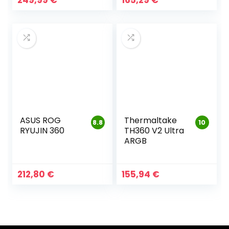
249,99
€
165,29
€
ASUS ROG
Thermaltake
8.8
10
RYUJIN 360
TH360 V2 Ultra
ARGB
212,80
€
155,94
€