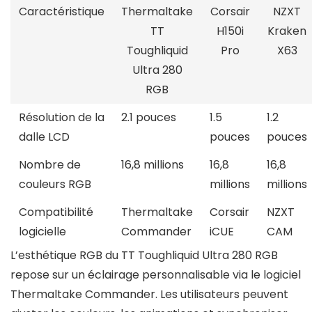
Caractéristique
Thermaltake
Corsair
NZXT
TT
H150i
Kraken
Toughliquid
Pro
X63
Ultra 280
RGB
Résolution de la
2.1 pouces
1.5
1.2
dalle LCD
pouces
pouces
Nombre de
16,8 millions
16,8
16,8
couleurs RGB
millions
millions
Compatibilité
Thermaltake
Corsair
NZXT
logicielle
Commander
iCUE
CAM
L’esthétique RGB du TT Toughliquid Ultra 280 RGB
repose sur un éclairage personnalisable via le logiciel
Thermaltake Commander. Les utilisateurs peuvent