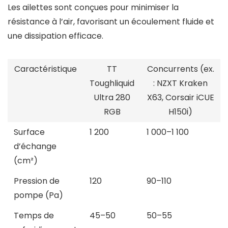
Les ailettes sont conçues pour minimiser la
résistance à l’air, favorisant un écoulement fluide et
une dissipation efficace.
Caractéristique
TT
Concurrents (ex.
Toughliquid
: NZXT Kraken
Ultra 280
X63, Corsair iCUE
RGB
H150i)
Surface
1 200
1 000–1 100
d’échange
(cm²)
Pression de
120
90–110
pompe (Pa)
Temps de
45–50
50–55