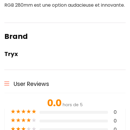
RGB 280mm est une option audacieuse et innovante.
Brand
Tryx
User Reviews
0.0
hors de 5
★
★
★
★
★
0
★
★
★
★
★
0
★
★
★
★
★
0