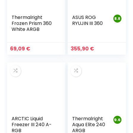
Thermalright
ASUS ROG
8.8
Frozen Prism 360
RYUJIN III 360
White ARGB
69,09
€
355,90
€
ARCTIC Liquid
Thermalright
9.6
Freezer III 240 A-
Aqua Elite 240
RGB
ARGB