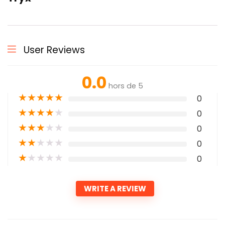
User Reviews
0.0
hors de 5
★
★
★
★
★
0
★
★
★
★
★
0
★
★
★
★
★
0
★
★
★
★
★
0
★
★
★
★
★
0
WRITE A REVIEW