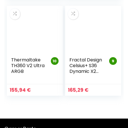
Thermaltake
Fractal Design
10
9
TH360 V2 Ultra
Celsius+ S36
ARGB
Dynamic X2
PWM Black
360mm
155,94
€
165,29
€