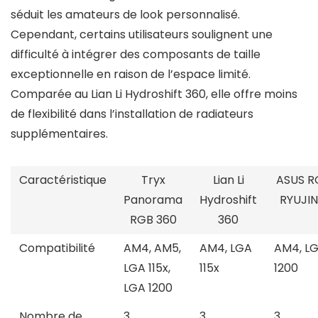
séduit les amateurs de look personnalisé.
Cependant, certains utilisateurs soulignent une
difficulté à intégrer des composants de taille
exceptionnelle en raison de l’espace limité.
Comparée au Lian Li Hydroshift 360, elle offre moins
de flexibilité dans l’installation de radiateurs
supplémentaires.
Caractéristique
Tryx
Lian Li
ASUS 
Panorama
Hydroshift
RYUJIN 
RGB 360
360
Compatibilité
AM4, AM5,
AM4, LGA
AM4, L
LGA 115x,
115x
1200
LGA 1200
Nombre de
3
3
3