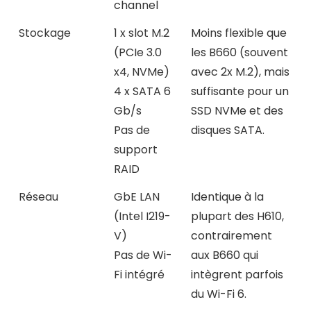
channel
Stockage
1 x slot M.2
Moins flexible que
(PCIe 3.0
les B660 (souvent
x4, NVMe)
avec 2x M.2), mais
4 x SATA 6
suffisante pour un
Gb/s
SSD NVMe et des
Pas de
disques SATA.
support
RAID
Réseau
GbE LAN
Identique à la
(Intel I219-
plupart des H610,
V)
contrairement
Pas de Wi-
aux B660 qui
Fi intégré
intègrent parfois
du Wi-Fi 6.