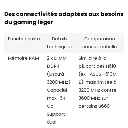
Des connectivités adaptées aux besoins
du gaming léger
Fonctionnalité
Détails
Comparaison
techniques
concurrentielle
Mémoire RAM
2 x DIMM
Similaire à la
DDR4
plupart des H610
(jusqu’à
(ex. : ASUS H610M-
3200 MHz)
E), mais limitée à
Capacité
3200 MHz contre
max : 64
3600 MHz sur
Go
certains B660.
Support
dual-