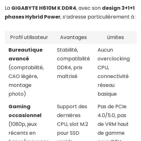
La
GIGABYTE H610M K DDR4
, avec son
design 3+1+1
phases Hybrid Power
, s’adresse particulièrement à :
Profil utilisateur
Avantages
Limites
Bureautique
Stabilité,
Aucun
avancé
compatibilité
overclocking
(comptabilité,
DDR4, prix
CPU,
CAO légère,
maîtrisé
connectivité
montage
réseau
photo)
basique
Gaming
Support des
Pas de PCIe
occasionnel
dernières
4.0/5.0, pas
(1080p, jeux
CPU, slot M.2
de VRM haut
récents en
pour SSD
de gamme