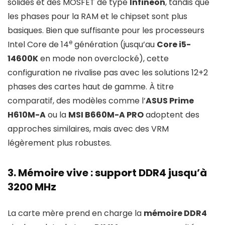
solides et des MOSFET de type
Infineon
, tandis que
les phases pour la RAM et le chipset sont plus
basiques. Bien que suffisante pour les processeurs
e
Intel Core de 14
génération (jusqu’au
Core i5-
14600K
en mode non overclocké), cette
configuration ne rivalise pas avec les solutions 12+2
phases des cartes haut de gamme. À titre
comparatif, des modèles comme l’
ASUS Prime
H610M-A
ou la
MSI B660M-A PRO
adoptent des
approches similaires, mais avec des VRM
légèrement plus robustes.
3. Mémoire vive : support DDR4 jusqu’à
3200 MHz
La carte mère prend en charge la
mémoire DDR4