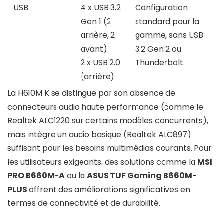
USB
4 x USB 3.2
Configuration
Gen 1 (2
standard pour la
arrière, 2
gamme, sans USB
avant)
3.2 Gen 2 ou
2 x USB 2.0
Thunderbolt.
(arrière)
La H610M K se distingue par son absence de
connecteurs audio haute performance (comme le
Realtek ALC1220 sur certains modèles concurrents),
mais intègre un audio basique (Realtek ALC897)
suffisant pour les besoins multimédias courants. Pour
les utilisateurs exigeants, des solutions comme la
MSI
PRO B660M-A
ou la
ASUS TUF Gaming B660M-
PLUS
offrent des améliorations significatives en
termes de connectivité et de durabilité.