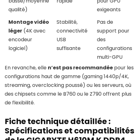
basse/moyenne
rapide
pour GPU
qualité)
exigeants
Montage vidéo
Stabilité,
Pas de
léger
(4K avec
connectivité
support pour
encodeur
USB
des
logiciel)
suffisante
configurations
multi-GPU
En revanche, elle
n’est pas recommandée
pour les
configurations haut de gamme (gaming 1440p/4K,
streaming, overclocking poussé) ou les serveurs, où
des chipsets comme le B760 ou le Z790 offrent plus
de flexibilité.
Fiche technique détaillée :
Spécifications et compatibilités