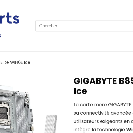
Search
for:
ite WIFI6E Ice
GIGABYTE B85
Ice
La carte mère GIGABYTE B
sa connectivité avancée 
utilisateurs exigeants en 
intègre la technologie
Wi