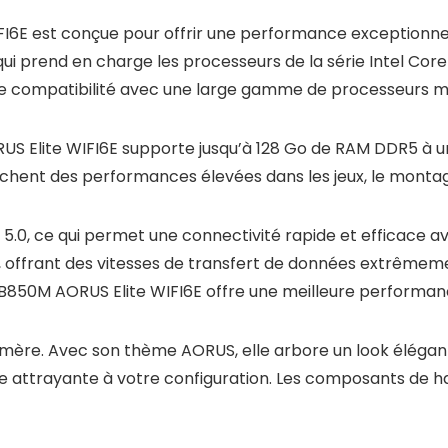
6E est conçue pour offrir une performance exceptionnell
 qui prend en charge les processeurs de la série Intel Co
ne compatibilité avec une large gamme de processeurs 
S Elite WIFI6E supporte jusqu’à 128 Go de RAM DDR5 à 
cherchent des performances élevées dans les jeux, le monta
 5.0, ce qui permet une connectivité rapide et efficace a
, offrant des vitesses de transfert de données extrême
E B850M AORUS Elite WIFI6E offre une meilleure performa
te mère. Avec son thème AORUS, elle arbore un look élég
le attrayante à votre configuration. Les composants de h